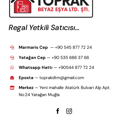
Regal Yetkili Satıcısı…
Marmaris Cep
— +90 545 877 72 24
Yatağan Cep
— +9
0 535 686 37 66
Whatsapp Hattı
— +90544 877 72 24
Eposta
— toprakdtm@gmail.com
Merkez
— Yeni mahalle Atatürk Bulvari Alp Apt.
No:24 Yatağan Muğla