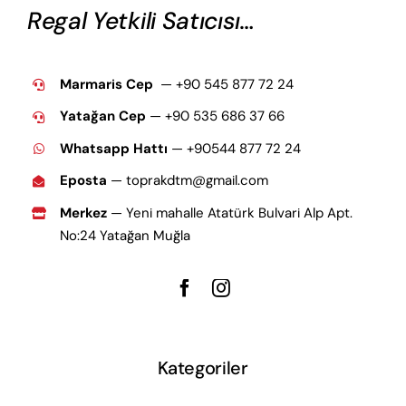
Regal Yetkili Satıcısı…
Marmaris Cep
— +90 545 877 72 24
Yatağan Cep
— +9
0 535 686 37 66
Whatsapp Hattı
— +90544 877 72 24
Eposta
— toprakdtm@gmail.com
Merkez
— Yeni mahalle Atatürk Bulvari Alp Apt.
No:24 Yatağan Muğla
Kategoriler