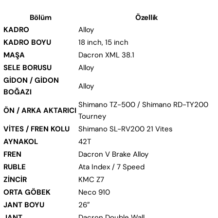
Bölüm
Özellik
KADRO
Alloy
KADRO BOYU
18 inch, 15 inch
MAŞA
Dacron XML 38.1
SELE BORUSU
Alloy
GİDON / GİDON
Alloy
BOĞAZI
Shimano TZ-500 / Shimano RD-TY200
ÖN / ARKA AKTARICI
Tourney
VİTES / FREN KOLU
Shimano SL-RV200 21 Vites
AYNAKOL
42T
FREN
Dacron V Brake Alloy
RUBLE
Ata Index / 7 Speed
ZİNCİR
KMC Z7
ORTA GÖBEK
Neco 910
JANT BOYU
26″
JANT
Dacron Double Wall