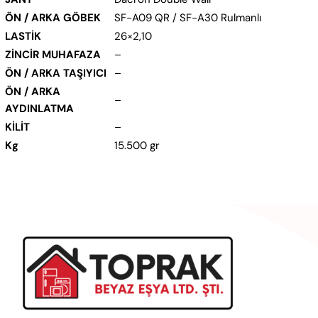
ÖN / ARKA GÖBEK
SF-A09 QR / SF-A30 Rulmanlı
LASTİK
26×2,10
ZİNCİR MUHAFAZA
–
ÖN / ARKA TAŞIYICI
–
ÖN / ARKA
–
AYDINLATMA
KİLİT
–
Kg
15.500 gr