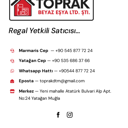
Regal Yetkili Satıcısı…
Marmaris Cep
— +90 545 877 72 24
Yatağan Cep
— +9
0 535 686 37 66
Whatsapp Hattı
— +90544 877 72 24
Eposta
— toprakdtm@gmail.com
Merkez
— Yeni mahalle Atatürk Bulvari Alp Apt.
No:24 Yatağan Muğla