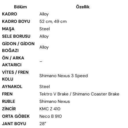
Bölüm
Özellik
KADRO
Alloy
KADRO BOYU
52 cm, 49 cm
MAŞA
Steel
SELE BORUSU
Alloy
GİDON / GİDON
Alloy
BOĞAZI
ÖN / ARKA
–
AKTARICI
VİTES / FREN
Shimano Nexus 3 Speed
KOLU
AYNAKOL
Steel
FREN
Tektro V Brake / Shimano Coaster Brake
RUBLE
Shimano Nexus
ZİNCİR
KMC Z 410
ORTA GÖBEK
Neco B 910
JANT BOYU
28″