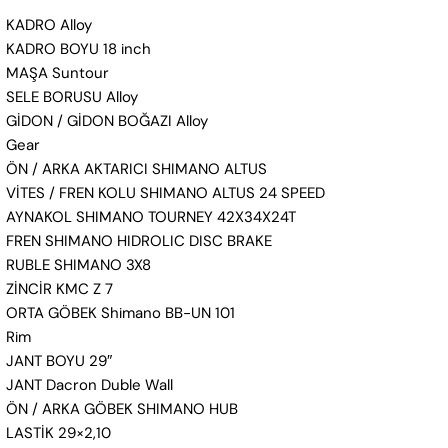
KADRO Alloy
KADRO BOYU 18 inch
MAŞA Suntour
SELE BORUSU Alloy
GİDON / GİDON BOĞAZI Alloy
Gear
ÖN / ARKA AKTARICI SHIMANO ALTUS
VİTES / FREN KOLU SHIMANO ALTUS 24 SPEED
AYNAKOL SHIMANO TOURNEY 42X34X24T
FREN SHIMANO HIDROLIC DISC BRAKE
RUBLE SHIMANO 3X8
ZİNCİR KMC Z 7
ORTA GÖBEK Shimano BB-UN 101
Rim
JANT BOYU 29″
JANT Dacron Duble Wall
ÖN / ARKA GÖBEK SHIMANO HUB
LASTİK 29×2,10