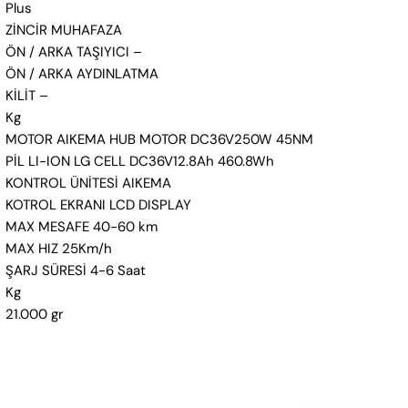
Plus
ZİNCİR MUHAFAZA
ÖN / ARKA TAŞIYICI –
ÖN / ARKA AYDINLATMA
KİLİT –
Kg
MOTOR AIKEMA HUB MOTOR DC36V250W 45NM
PİL LI-ION LG CELL DC36V12.8Ah 460.8Wh
KONTROL ÜNİTESİ AIKEMA
KOTROL EKRANI LCD DISPLAY
MAX MESAFE 40-60 km
MAX HIZ 25Km/h
ŞARJ SÜRESİ 4-6 Saat
Kg
21.000 gr