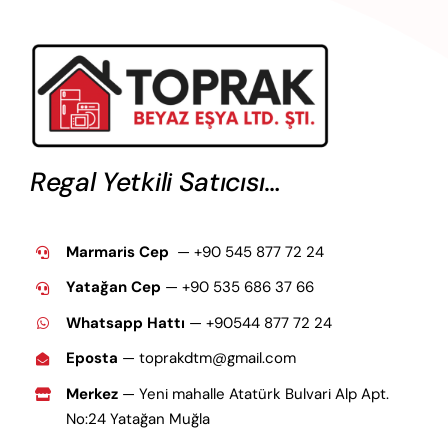
Regal Yetkili Satıcısı…
Marmaris Cep
— +90 545 877 72 24
Yatağan Cep
— +9
0 535 686 37 66
Whatsapp Hattı
— +90544 877 72 24
Eposta
— toprakdtm@gmail.com
Merkez
— Yeni mahalle Atatürk Bulvari Alp Apt.
No:24 Yatağan Muğla