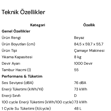
Teknik Özellikler
Kategori
Özellik
Genel Özellikler
Ürün Rengi
Beyaz
Ürün Boyutları (cm)
84,5 x 59,7 x 55,7
Ürün Tipi
Çamaşır Makinesi
Yıkama Kapasitesi
8 kg
Devir Ayarı
1000 Devir
Tambur Hacmi (l)
55
Performans & Tüketim
Ses Seviyesi (dBA)
76 dBA
Enerji Tüketimi (kWh/Yıl)
73 kWh
Enerji Sınıfı
D
100 cycle Enerji Tüketimi (kWh/100 cycle)
73 kWh
1 Cycle Su Tüketimi (lt/cycle)
48 L