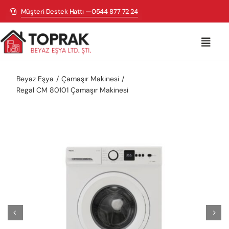
Skip
Müşteri Destek Hattı —0544 877 72 24
to
content
Toggl
Navig
Beyaz Eşya
Beyaz Eşya
Çamaşır Makinesi
Regal CM 80101 Çamaşır Makinesi
Televizyon
Ankastre
Küçük Ev Aletleri
Isıtma & Soğutma
Bisikletler