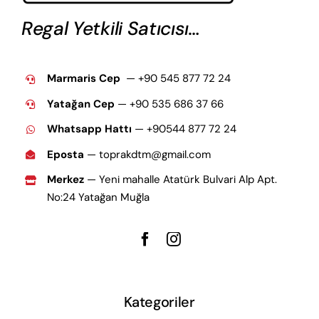
Regal Yetkili Satıcısı…
Marmaris Cep
— +90 545 877 72 24
Yatağan Cep
— +9
0 535 686 37 66
Whatsapp Hattı
— +90544 877 72 24
Eposta
— toprakdtm@gmail.com
Merkez
— Yeni mahalle Atatürk Bulvari Alp Apt.
No:24 Yatağan Muğla
Kategoriler