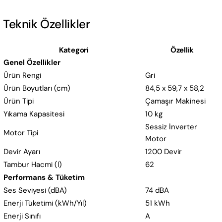
Teknik Özellikler
Kategori
Özellik
Genel Özellikler
Ürün Rengi
Gri
Ürün Boyutları (cm)
84,5 x 59,7 x 58,2
Ürün Tipi
Çamaşır Makinesi
Yıkama Kapasitesi
10 kg
Sessiz İnverter
Motor Tipi
Motor
Devir Ayarı
1200 Devir
Tambur Hacmi (l)
62
Performans & Tüketim
Ses Seviyesi (dBA)
74 dBA
Enerji Tüketimi (kWh/Yıl)
51 kWh
Enerji Sınıfı
A