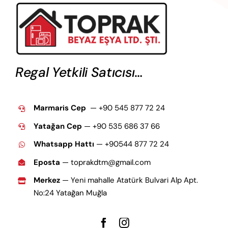
Regal Yetkili Satıcısı…
Marmaris Cep
— +90 545 877 72 24
Yatağan Cep
— +9
0 535 686 37 66
Whatsapp Hattı
— +90544 877 72 24
Eposta
— toprakdtm@gmail.com
Merkez
— Yeni mahalle Atatürk Bulvari Alp Apt.
No:24 Yatağan Muğla