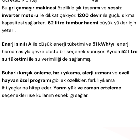
Ücretsiz Montaj
Var
Bu
gri çamaşır makinesi
özellikle şık tasarımı ve
sessiz
inverter motoru
ile dikkat çekiyor.
1200 devir
ile güçlü sıkma
kapasitesi sağlarken,
62 litre tambur hacmi
büyük yükler için
yeterli.
Enerji sınıfı A
ile düşük enerji tüketimi ve
51 kWh/yıl
enerji
harcamasıyla çevre dostu bir seçenek sunuyor. Ayrıca
52 litre
su tüketimi
ile su verimliliği de sağlanmış.
Buharlı kırışık önleme
,
hızlı yıkama
,
alerji uzmanı
ve
evcil
hayvan özel programı
gibi ek özellikler, farklı yıkama
ihtiyaçlarına hitap eder.
Yarım yük ve zaman erteleme
seçenekleri ise kullanım esnekliği sağlar.