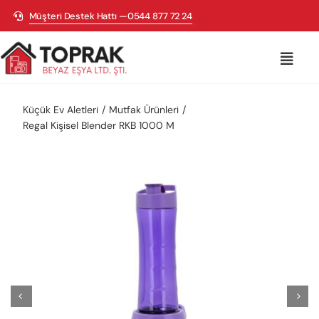
Skip
Müşteri Destek Hattı —0544 877 72 24
to
content
Toggl
Navig
Beyaz Eşya
Küçük Ev Aletleri
Mutfak Ürünleri
Regal Kişisel Blender RKB 1000 M
Televizyon
Ankastre
Küçük Ev Aletleri
Isıtma & Soğutma
Bisikletler