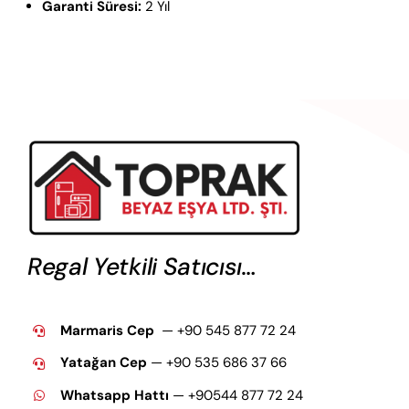
Garanti Süresi:
2 Yıl
Regal Yetkili Satıcısı…
Marmaris Cep
— +90 545 877 72 24
Yatağan Cep
— +9
0 535 686 37 66
Whatsapp Hattı
— +90544 877 72 24