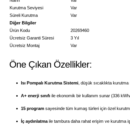
Narin
Var
Kurutma Seviyesi
Var
Süreli Kurutma
Var
Diğer Bilgiler
Ürün Kodu
20269460
Ücretsiz Garanti Süresi
3 Yıl
Ücretsiz Montaj
Var
Öne Çıkan Özellikler:
Isı Pompalı Kurutma Sistemi
, düşük sıcaklıkta kurutma 
A+ enerji sınıfı
ile ekonomik bir kullanım sunar (336 kWh/y
15 program
sayesinde tüm kumaş türleri için özel kurutm
İç aydınlatma
ile tambura daha rahat erişim ve kurutma iş