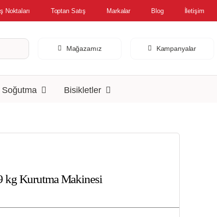
ş Noktaları
Toptan Satış
Markalar
Blog
İletişim
Mağazamız
Kampanyalar
& Soğutma
Bisikletler
 kg Kurutma Makinesi