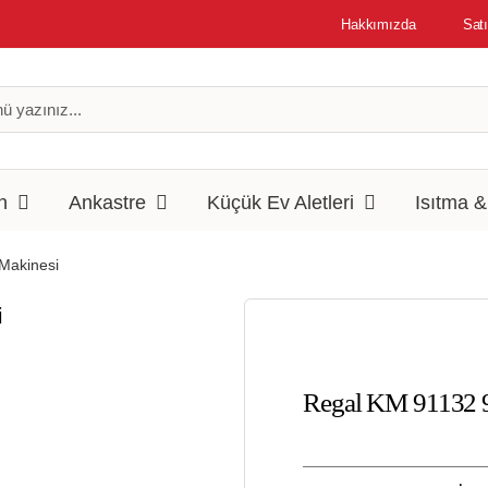
Hakkımızda
Satı
n
Ankastre
Küçük Ev Aletleri
Isıtma 
Makinesi
Regal KM 91132 9