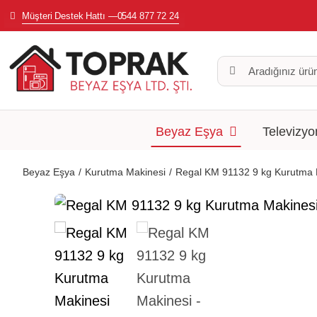
Skip
Müşteri Destek Hattı —0544 877 72 24
to
content
Search
for:
Beyaz Eşya
Televizyo
Beyaz Eşya
Kurutma Makinesi
Regal KM 91132 9 kg Kurutma 