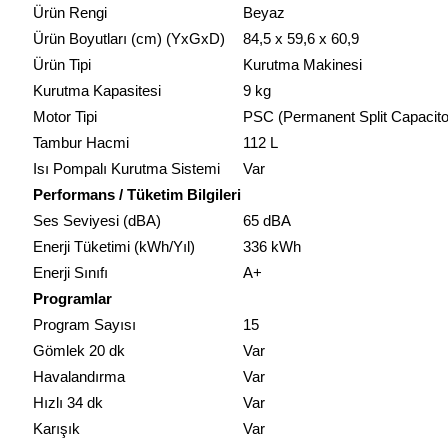
Ürün Rengi
Beyaz
Ürün Boyutları (cm) (YxGxD)
84,5 x 59,6 x 60,9
Ürün Tipi
Kurutma Makinesi
Kurutma Kapasitesi
9 kg
Motor Tipi
PSC (Permanent Split Capacito
Tambur Hacmi
112 L
Isı Pompalı Kurutma Sistemi
Var
Performans / Tüketim Bilgileri
Ses Seviyesi (dBA)
65 dBA
Enerji Tüketimi (kWh/Yıl)
336 kWh
Enerji Sınıfı
A+
Programlar
Program Sayısı
15
Gömlek 20 dk
Var
Havalandırma
Var
Hızlı 34 dk
Var
Karışık
Var