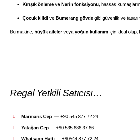
Kırışık önleme
ve
Narin fonksiyonu
, hassas kumaşların
Çocuk kilidi
ve
Bumerang gövde
gibi güvenlik ve tasarım
Bu makine,
büyük aileler
veya
yoğun kullanım
için ideal olup
Regal Yetkili Satıcısı…
Marmaris Cep
— +90 545 877 72 24
Yatağan Cep
— +9
0 535 686 37 66
Whatsapp Hattı
— +90544 877 72 24