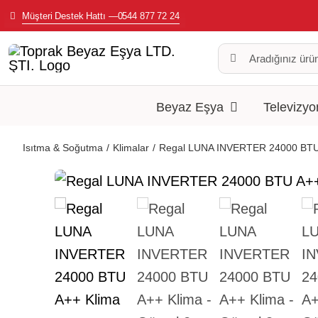
Skip
Müşteri Destek Hattı —0544 877 72 24
to
Search
content
for:
Beyaz Eşya
Televizyo
Isıtma & Soğutma
Klimalar
Regal LUNA INVERTER 24000 BTU