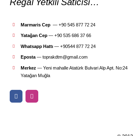
Regal Yetkili Satıcısı…
Marmaris Cep
— +90 545 877 72 24
Yatağan Cep
— +9
0 535 686 37 66
Whatsapp Hattı
— +90544 877 72 24
Eposta
— toprakdtm@gmail.com
Merkez
— Yeni mahalle Atatürk Bulvari Alp Apt. No:24
Yatağan Muğla