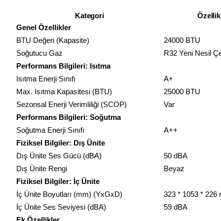
Kategori
Özellik
Genel Özellikler
BTU Değeri (Kapasite)
24000 BTU
Soğutucu Gaz
R32 Yeni Nesil Ç
Performans Bilgileri: Isıtma
Isıtma Enerji Sınıfı
A+
Max. Isıtma Kapasitesi (BTU)
25000 BTU
Sezonsal Enerji Verimliliği (SCOP)
Var
Performans Bilgileri: Soğutma
Soğutma Enerji Sınıfı
A++
Fiziksel Bilgiler: Dış Ünite
Dış Ünite Ses Gücü (dBA)
50 dBA
Dış Ünite Rengi
Beyaz
Fiziksel Bilgiler: İç Ünite
İç Ünite Boyutları (mm) (YxGxD)
323 * 1053 * 22
İç Ünite Ses Seviyesi (dBA)
59 dBA
Ek Özellikler