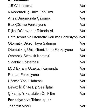
-15˚C’de Isıtma
Var
6 Kademeli İç Ünite Fan Hızı
Var
Arıza Durumunda Çalışma
Var
Buz Çözme Fonksiyonu
Var
Dijital DC Inverter Teknolojisi
Var
Hata Teşhis ve Otomatik Koruma Fonksiyonu
Var
Otomatik Dikey Hava Salınımı
Var
Otomatik İç Ünite Temizleme Fonksiyonu
Var
Otomatik Sıcaklık Kontrolü
Var
Sıcaklık Göstergesi
Var
LCD Ekranlı Uzaktan Kumanda
Var
Restart Fonksiyonu
Var
Üfleme Yönü Hafızası
Var
Beyaz İç Ünite Bip Sesi İptali
Var
Çıkarılıp Yıkanabilen Ön Filtre
Var
Fonksiyon ve Teknolojiler
Tasarruf Modu
Var