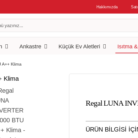
Hakkımızda
Satı
n
Ankastre
Küçük Ev Aletleri
Isıtma 
 A++ Klima
Regal LUNA INV
ÜRÜN BİLGİSİ İÇ