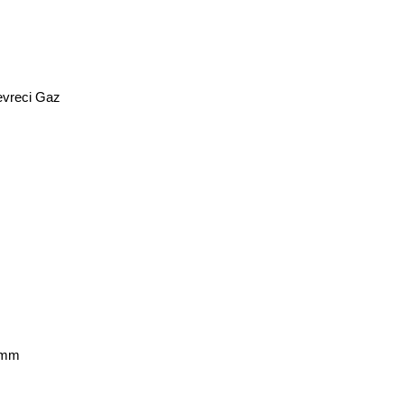
evreci Gaz
6 mm