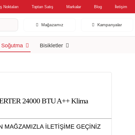
ş Noktaları
Toptan Satış
Markalar
Blog
İletişim
Mağazamız
Kampanyalar
& Soğutma
Bisikletler
ERTER 24000 BTU A++ Klima
İN MAĞZAMIZLA İLETİŞİME GEÇİNİZ