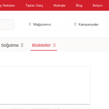
ş Noktaları
Toptan Satış
Markalar
Blog
İletişim
Mağazamız
Kampanyalar
& Soğutma
Bisikletler