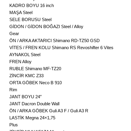
KADRO BOYU 16 inch
MAŞA Steel
SELE BORUSU Steel
GİDON / GİDON BOĞAZI Steel / Alloy
Gear
ÖN / ARKA AKTARICI Shimano RD-TZ50 GSD
VİTES / FREN KOLU Shimano RS Revoshifter 6 Vites
AYNAKOL Steel
FREN Alloy
RUBLE Shimano MF-TZ20
ZİNCİR KMC Z33
ORTA GÖBEK Neco B 910
Rim
JANT BOYU 24″
JANT Dacron Double Wall
ÖN / ARKA GÖBEK Guli A3 F / Guli A3 R
LASTİK Megna 24×1,75
Plus