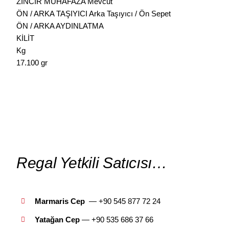
ZİNCİR MUHAFAZA Mevcut
ÖN / ARKA TAŞIYICI Arka Taşıyıcı / Ön Sepet
ÖN / ARKA AYDINLATMA
KİLİT
Kg
17.100 gr
Regal Yetkili Satıcısı…
Marmaris Cep
— +90 545 877 72 24
Yatağan Cep
— +9
0 535 686 37 66