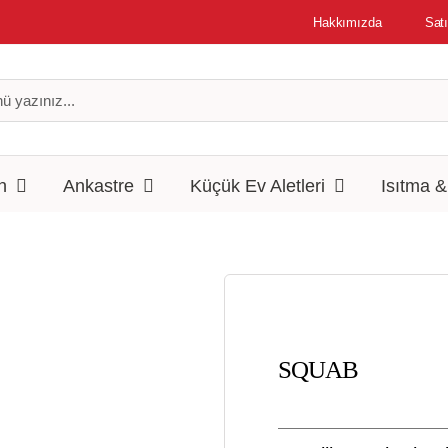
Hakkımızda
Satı
n
Ankastre
Küçük Ev Aletleri
Isıtma 
SQUAB