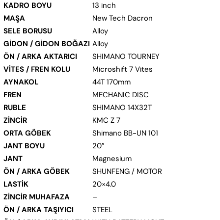
KADRO BOYU
13 inch
MAŞA
New Tech Dacron
SELE BORUSU
Alloy
GİDON / GİDON BOĞAZI
Alloy
ÖN / ARKA AKTARICI
SHIMANO TOURNEY
VİTES / FREN KOLU
Microshift 7 Vites
AYNAKOL
44T 170mm
FREN
MECHANIC DISC
RUBLE
SHIMANO 14X32T
ZİNCİR
KMC Z 7
ORTA GÖBEK
Shimano BB-UN 101
JANT BOYU
20″
JANT
Magnesium
ÖN / ARKA GÖBEK
SHUNFENG / MOTOR
LASTİK
20×4.0
ZİNCİR MUHAFAZA
–
ÖN / ARKA TAŞIYICI
STEEL