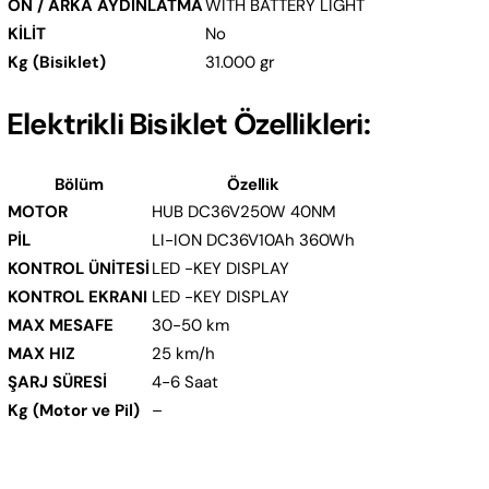
ÖN / ARKA AYDINLATMA
WITH BATTERY LIGHT
KİLİT
No
Kg (Bisiklet)
31.000 gr
Elektrikli Bisiklet Özellikleri:
Bölüm
Özellik
MOTOR
HUB DC36V250W 40NM
PİL
LI-ION DC36V10Ah 360Wh
KONTROL ÜNİTESİ
LED -KEY DISPLAY
KONTROL EKRANI
LED -KEY DISPLAY
MAX MESAFE
30-50 km
MAX HIZ
25 km/h
ŞARJ SÜRESİ
4-6 Saat
Kg (Motor ve Pil)
–