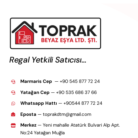
Regal Yetkili Satıcısı…
Marmaris Cep
— +90 545 877 72 24
Yatağan Cep
— +9
0 535 686 37 66
Whatsapp Hattı
— +90544 877 72 24
Eposta
— toprakdtm@gmail.com
Merkez
— Yeni mahalle Atatürk Bulvari Alp Apt.
No:24 Yatağan Muğla